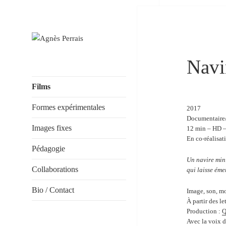
Agnès Perrais
Navi
Films
Formes expérimentales
2017
Documentaire/
Images fixes
12 min – HD – 
En co-réalisat
Pédagogie
Un navire mini
Collaborations
qui laisse éme
Bio / Contact
Image, son, mo
À partir des l
Production :
Q
Avec la voix 