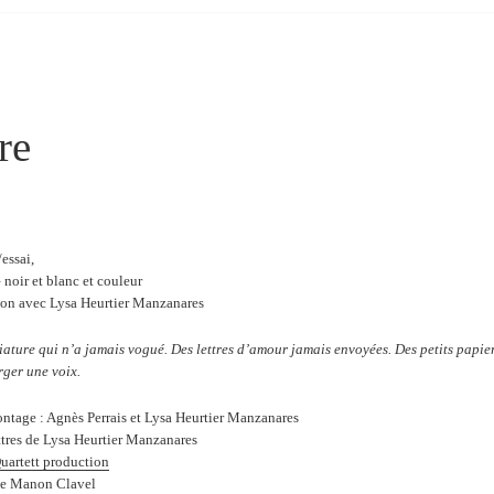
re
essai,
noir et blanc et couleur
ion avec Lysa Heurtier Manzanares
ature qui n’a jamais vogué. Des lettres d’amour jamais envoyées. Des petits papier
rger une voix.
ntage : Agnès Perrais et Lysa Heurtier Manzanares
ettres de Lysa Heurtier Manzanares
uartett production
de Manon Clavel