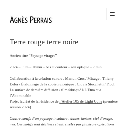
MENU
AND
Agnès Perrais
WIDGETS
Terre rouge terre noire
Ancien titre “Paysage virages”
2024 – Film – 16mm – NB et couleur – son optique – 7 min
Collaboration à la création sonore : Marion Cros / Mixage : Thierry
Delor / Étalonnage de la copie numérique : Clovis Stocchetti / Prod.
La surface de dernière diffusion / film fabriqué à L’Etna et à
l’Abominable
Projet lauréat de la résidence de
l’Atelier 105 de Light Cone
(première
session 2024)
Quatre motifs d’un paysage insulaire : dunes, herbes, ciel d’orage,
mer. Ces motifs sont déclinés et entremêlés par plusieurs opérations