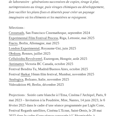
de laboratoire : générations successives de copies, tirage à plat,
surimpressions au tirage, puis virages chimiques au développement,
font vaciller les plans fixes et désertés pour créer un paysage
imaginaire où les éléments et les matières se rejoignent.
Sélections :
Crossroads
, San Francisco Cinematheque, septembre 2024
Experimental Film Festival Process
, Riga, Lettonie, mai 2025
Fracto
, Berlin, Allemagne, mai 2025
London Experimental
, Royaume-Uni, juin 2025
Obskura
, Rennes, juillet 2025
Celluloidra Revolverrel
, Esztergom, Hongrie, août 2025
Antimatter
, Victoria BC Canada, octobre 2025
Festival Bendita Tu, Madrid/Buenos Aires, octobre 2025
Festival
Harkat
16mm film festival, Mumbai, novembre 2025
Analogica
, Bolzano, Italie, novembre 2025
Videoaktion #6, Berlin, décembre 2025
Projections : Soirée carte blanche à l’Etna, Cinéma l’Archipel, Paris, 9
mai 2023 – Invitation à la Poudrière, Mire, Nantes, 14 juin 2023, le 6
février 2025 dans le cadre d’une séance programmée par Light Cone,
Festival Regards satellites, Cinéma L’Ecran, Saint-Denis, le 28 mai
2025 dans le cadre d’une séance consacrée à
L’Abominable,
à